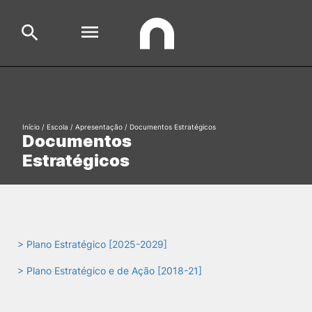
Escola
Search
Início
/
Escola
/
Apresentação
/
Documentos Estratégicos
Documentos
Cursos
Estratégicos
Formative Offer
General
Aluno
Candidato
Search
> Plano Estratégico [2025-2029]
Cooperação Internacional
> Plano Estratégico e de Ação [2018-21]