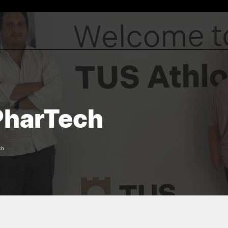
CURSOS
ALUNO
rch
Licenciaturas
Prémios e bolsas de Méri
PharTech
Mestrados
Calendário Letivo
ços
Microcredenciações
Exames e horários
Pós-Graduações
Creditação
Preparação para o acesso ao
Inscrições e Matrículas
ch
Ensino Superior
Regulamentos
Suplemento ao Diploma
Tabela de Emolumentos
Provedor do Estudante
Provas Públicas de Mest