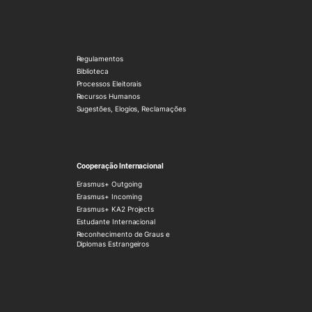
Regulamentos
Biblioteca
Processos Eleitorais
Recursos Humanos
Sugestões, Elogios, Reclamações
Cooperação Internacional
Erasmus+ Outgoing
Erasmus+ Incoming
Erasmus+ KA2 Projects
Estudante Internacional
Reconhecimento de Graus e
Diplomas Estrangeiros