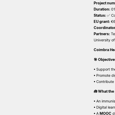
Project num
Duration:
01
Status:
✅ Co
EU grant:
€6
Coordinator
Partners:
Te
University o
Coimbra Hea
🎯 Objectiv
• Support th
• Promote di
• Contribute
🧰 What the 
• An immunis
• Digital lea
• A
MOOC
de