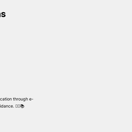
Reingresso
as
Pós-Graduações
Titulares de Cursos Superiores
Unidades Curriculares Isoladas
Curso de Preparação para o
Exame de Biologia (M23)
cation through e-
ance. 🧑‍⚕️📚