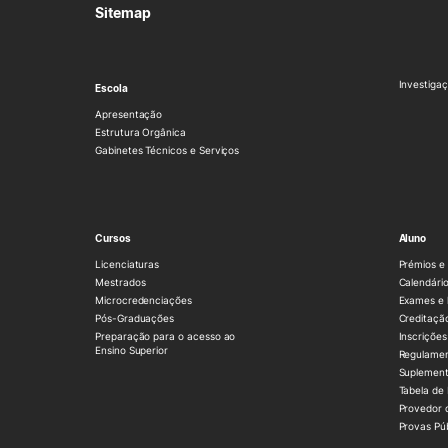
Sitemap
Investigaç
Escola
Apresentação
Estrutura Orgânica
Gabinetes Técnicos e Serviços
Cursos
Aluno
Licenciaturas
Prémios e 
Mestrados
Calendário
Microcredenciações
Exames e 
Pós-Graduações
Creditaçã
Preparação para o acesso ao
Inscrições
Ensino Superior
Regulame
Suplement
Tabela de
Provedor 
Provas Pú