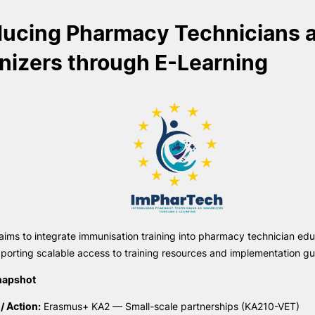
ducing Pharmacy Technicians 
izers through E-Learning
e Offer
General
Search
ims to integrate immunisation training into pharmacy technician edu
pporting scalable access to training resources and implementation guid
snapshot
 Action:
Erasmus+ KA2 — Small-scale partnerships (KA210-VET)