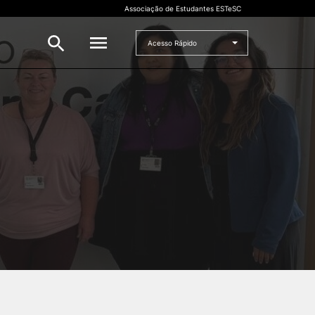
Associação de Estudantes ESTeSC
Acesso Rápido
CANDIDATO
to
Mestrados
Cursos de Formação Contínua
Concurso Especial Dupla
Certificação
Concurso Nacional de Acesso
Concursos Especiais para
Estudantes Internacionais
Preparação para o acesso ao
Ensino Superior
Maiores de 23
Microcredenciações
rado
Mudança de Par
Instituição/Curso