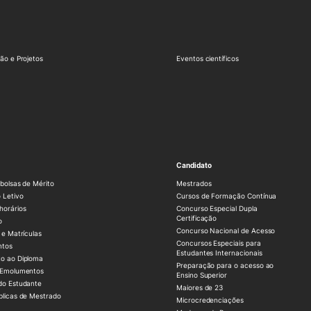
ão e Projetos
Eventos científicos
Candidato
bolsas de Mérito
Mestrados
 Letivo
Cursos de Formação Contínua
horários
Concurso Especial Dupla
Certificação
o
Concurso Nacional de Acesso
 e Matrículas
Concursos Especiais para
ntos
Estudantes Internacionais
o ao Diploma
Preparação para o acesso ao
 Emolumentos
Ensino Superior
do Estudante
Maiores de 23
blicas de Mestrado
Microcredenciações