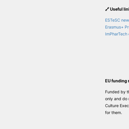
🔗 Useful li
ESTeSC news
Erasmus+ Pro
ImPharTech 
EU funding 
Funded by th
only and do 
Culture Exec
for them.