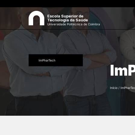
Escola Superior de
Tecnologia da Saúde
Universidade Politécnica de Coimbra
ESCOLA
Sea
Apresentação
ImPharTech
Im
Estrutura Orgânica
Gabinetes Técnicos e Servi
Investigação e Projetos
Início
/
ImPharTe
Eventos científicos
Regulamentos
Biblioteca
Processos Eleitorais
Recursos Humanos
Sugestões, Elogios,
Reclamações