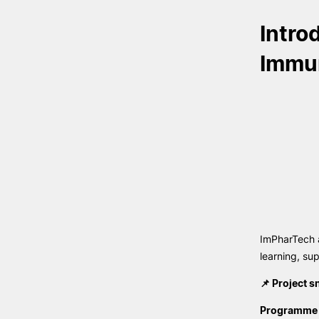
Intro
Immun
Formativ
COOPERAÇÃO
INTERNACIONAL
Erasmus+ Outgoing
Erasmus+ Incoming
Erasmus+ KA2 Projects
ImPharTech a
Estudante Internacional
learning, su
Reconhecimento de Graus e
Diplomas Estrangeiros
📌 Project 
Programme /