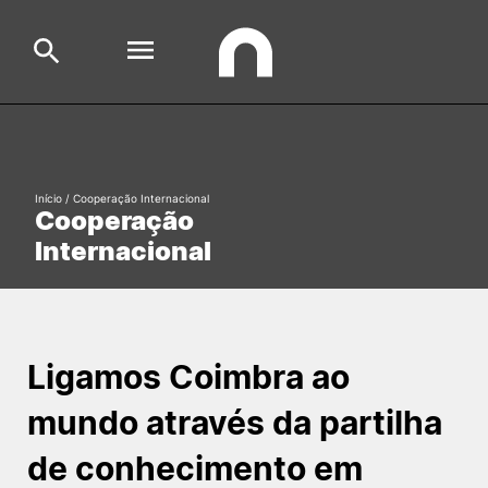
Escola
Search
Início
/
Cooperação Internacional
Cooperação
Cursos
Internacional
Formative Offer
General
Aluno
Candidato
Search
Ligamos Coimbra ao
Cooperação Internacional
mundo através da partilha
de conhecimento em