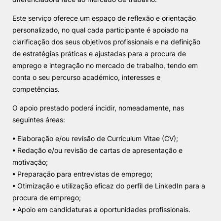
Este serviço oferece um espaço de reflexão e orientação
Sugestões, Elogios, Reclamações
Política de Privacidade e Cookies
personalizado, no qual cada participante é apoiado na
©2026 Instituto Politécnico de Coimbra. Todos os direitos reservados.
clarificação dos seus objetivos profissionais e na definição
de estratégias práticas e ajustadas para a procura de
emprego e integração no mercado de trabalho, tendo em
conta o seu percurso académico, interesses e
competências.
O apoio prestado poderá incidir, nomeadamente, nas
seguintes áreas:
• Elaboração e/ou revisão de Curriculum Vitae (CV);
• Redação e/ou revisão de cartas de apresentação e
motivação;
• Preparação para entrevistas de emprego;
• Otimização e utilização eficaz do perfil de LinkedIn para a
procura de emprego;
• Apoio em candidaturas a oportunidades profissionais.