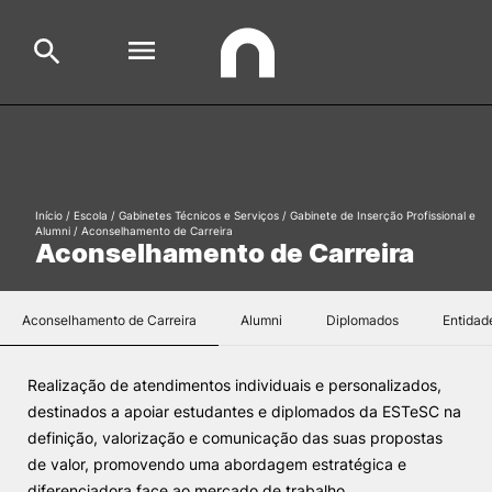
Escola
Search
Cursos
Início
/
Escola
/
Gabinetes Técnicos e Serviços
/
Gabinete de Inserção Profissional e
Alumni
/
Aconselhamento de Carreira
Aconselhamento de Carreira
Formative Offer
General
Aluno
Aconselhamento de Carreira
Alumni
Diplomados
Entidad
Candidato
Search
Realização de atendimentos individuais e personalizados,
Cooperação Internacional
destinados a apoiar estudantes e diplomados da ESTeSC na
definição, valorização e comunicação das suas propostas
de valor, promovendo uma abordagem estratégica e
diferenciadora face ao mercado de trabalho.