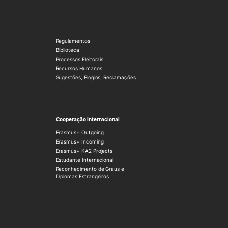
Regulamentos
Biblioteca
Processos Eleitorais
Recursos Humanos
Sugestões, Elogios, Reclamações
Cooperação Internacional
Erasmus+ Outgoing
Erasmus+ Incoming
Erasmus+ KA2 Projects
Estudante Internacional
Reconhecimento de Graus e
Diplomas Estrangeiros