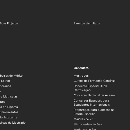
ão e Projetos
Eventos científicos
Candidato
bolsas de Mérito
Mestrados
 Letivo
Cursos de Formação Contínua
horários
Concurso Especial Dupla
Certificação
o
Concurso Nacional de Acesso
 e Matrículas
Concursos Especiais para
ntos
Estudantes Internacionais
o ao Diploma
Preparação para o acesso ao
 Emolumentos
Ensino Superior
do Estudante
Maiores de 23
blicas de Mestrado
Microcredenciações
Mudança de Par