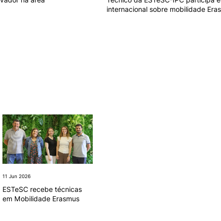
internacional sobre mobilidade Era
11 Jun 2026
02 Jun 2026
18 
ESTeSC recebe técnicas
Estudante da ESTeSC
Es
em Mobilidade Erasmus
distinguida no XXV
da
Congresso de Nutrição e
pa
Alimentação