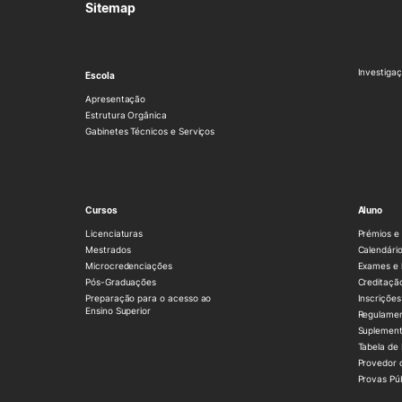
Sitemap
Investigaç
Escola
Apresentação
Estrutura Orgânica
Gabinetes Técnicos e Serviços
Cursos
Aluno
Licenciaturas
Prémios e 
Mestrados
Calendário
Microcredenciações
Exames e 
Pós-Graduações
Creditaçã
Preparação para o acesso ao
Inscrições
Ensino Superior
Regulame
Suplement
Tabela de
Provedor 
Provas Pú