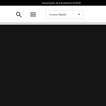
Associação de Estudantes ESTeSC
Acesso Rápido
CANDIDATO
to
Mestrados
Cursos de Formação Contínua
Concurso Especial Dupla
Certificação
Concurso Nacional de Acesso
Concursos Especiais para
Estudantes Internacionais
Preparação para o acesso ao
Ensino Superior
Maiores de 23
Microcredenciações
rado
Mudança de Par
Instituição/Curso