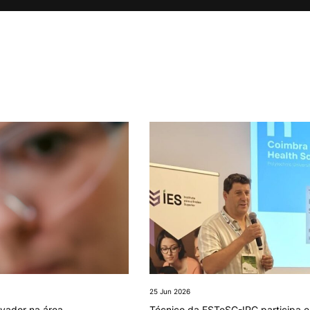
Reingresso
Pós-Graduações
Titulares de Cursos Superiores
Unidades Curriculares Isoladas
Curso de Preparação para o
Exame de Biologia (M23)
25 Jun 2026
vador na área
Técnico da ESTeSC-IPC participa 