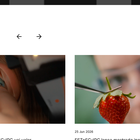
e Offer
General
Search
25 Jun 2026
C-IPC vai valer
ESTeSC-IPC lança mestrado ino