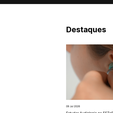
Formativ
Destaques
COOPERAÇÃO
INTERNACIONAL
Erasmus+ Outgoing
Erasmus+ Incoming
Erasmus+ KA2 Projects
Estudante Internacional
Reconhecimento de Graus e
Diplomas Estrangeiros
09 Jul 2026
Estudar Audiologia na ESTeS