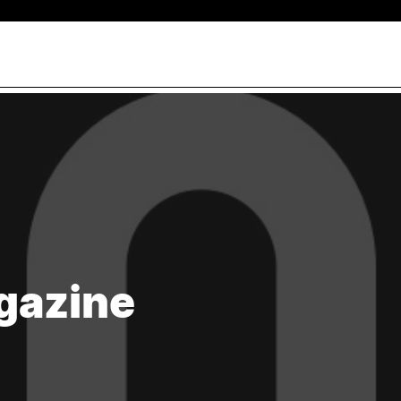
CURSOS
ALUNO
rch
Licenciaturas
Prémios e bolsas de Méri
Mestrados
Calendário Letivo
ços
Microcredenciações
Exames e horários
Pós-Graduações
Creditação
Preparação para o acesso ao
Inscrições e Matrículas
Ensino Superior
Regulamentos
gazine
Suplemento ao Diploma
Tabela de Emolumentos
Provedor do Estudante
Provas Públicas de Mest