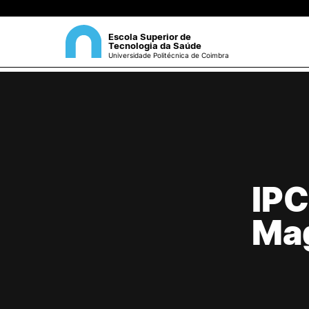
Escola Superior de
Tecnologia da Saúde
Universidade Politécnica de Coimbra
ESCOLA
Sea
Apresentação
Estrutura Orgânica
Gabinetes Técnicos e Servi
IPC
Investigação e Projetos
Eventos científicos
Ma
Regulamentos
Biblioteca
Processos Eleitorais
Recursos Humanos
Sugestões, Elogios,
Reclamações