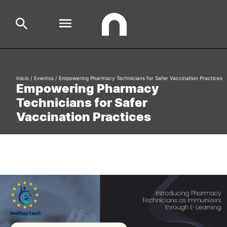
Escola
Início
/
Eventos
/
Empowering Pharmacy Technicians for Safer Vaccination Practices
Search
Empowering Pharmacy
Technicians for Safer
Cursos
Vaccination Practices
Formative Offer
General
Aluno
Candidato
Search
Cooperação Internacional