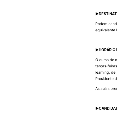
►DESTINAT
Podem candid
equivalente 
►HORÁRIO 
O curso de m
terças-feira
learning, d
Presidente d
As aulas pre
►CANDIDA