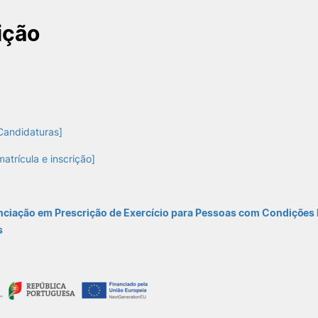
ição
Candidaturas]
atrícula e inscrição]
ciação em Prescrição de Exercício para Pessoas com Condições
e Offer
General
s
Search