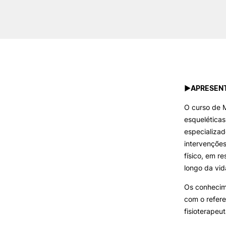
►APRESENT
O curso de 
esqueléticas
especializad
intervenções
físico, em r
longo da vid
Os conhecime
com o refere
fisioterapeu