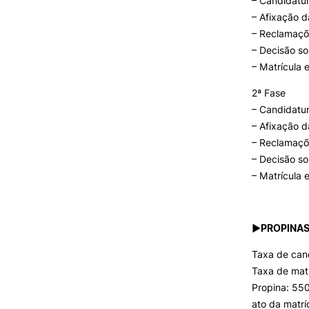
– Candidatur
– Afixação d
– Reclamaçõ
– Decisão so
– Matrícula 
2ª Fase
– Candidatur
– Afixação d
– Reclamaçõ
– Decisão so
– Matrícula 
►PROPINAS
Taxa de can
Taxa de matr
Propina: 55
ato da matrí