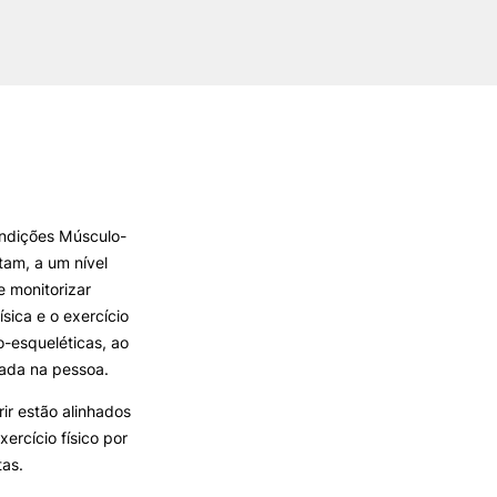
ondições Músculo-
tam, a um nível
e monitorizar
sica e o exercício
o-esqueléticas, ao
rada na pessoa.
ir estão alinhados
ercício físico por
tas.