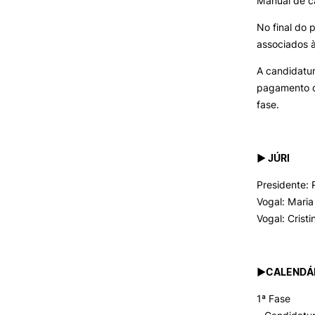
Manual de ca
No final do 
associados à
A candidatur
pagamento d
fase.
► JÚRI
Presidente: 
Vogal: Maria
Vogal: Cristi
►CALENDÁR
1ª Fase