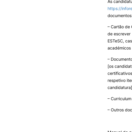
As candidat
https://infor
documentos
– Cartão de 
de escrever
ESTeSC, cas
académicos 
– Documento 
[os candida
certificativ
respetivo i
candidatura]
– Curriculum
– Outros do