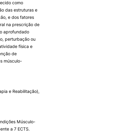
nhecido como
o das estruturas e
ão, e dos fatores
ral na prescrição de
nto aprofundado
ão, perturbação ou
tividade física e
tenção de
es músculo-
pia e Reabilitação),
ondições Músculo-
dente a 7 ECTS.