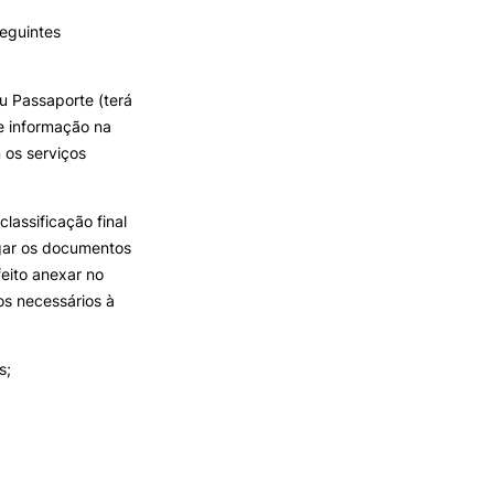
seguintes
u Passaporte (terá
e informação na
 os serviços
lassificação final
gar os documentos
eito anexar no
s necessários à
s;