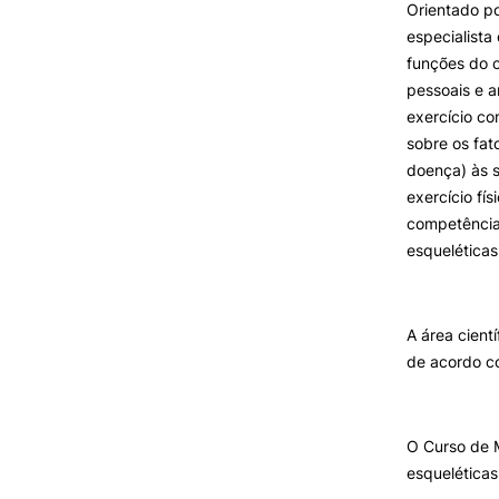
Orientado po
especialista
funções do c
pessoais e a
exercício co
sobre os fat
doença) às s
exercício fí
competência
esqueléticas
A área cient
de acordo co
O Curso de 
esqueléticas