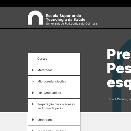
Escola Superior de
Tecnologia da Saúde
Universidade Politécnica de Coimbra
ESCOLA
Pre
Sea
Apresentação
Cursos
Pes
Estrutura Orgânica
Mestrados
Gabinetes Técnicos e Servi
esq
Investigação e Projetos
Microcredenciações
Eventos científicos
Pós-Graduações
Regulamentos
Início
/
Cursos
/
Biblioteca
Preparação para o acesso
Processos Eleitorais
ao Ensino Superior
Recursos Humanos
Mestrados
Sugestões, Elogios,
Reclamações