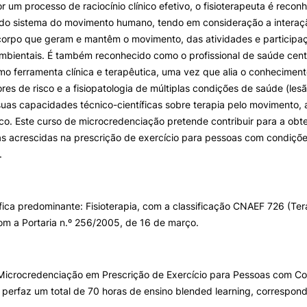
r um processo de raciocínio clínico efetivo, o fisioterapeuta é reco
 do sistema do movimento humano, tendo em consideração a interaçã
orpo que geram e mantêm o movimento, das atividades e participaç
mbientais. É também reconhecido como o profissional de saúde cent
mo ferramenta clínica e terapêutica, uma vez que alia o conhecime
ores de risco e a fisiopatologia de múltiplas condições de saúde (les
uas capacidades técnico-científicas sobre terapia pelo movimento, a
sico. Este curso de microcredenciação pretende contribuir para a ob
s acrescidas na prescrição de exercício para pessoas com condiçõ
.
ífica predominante: Fisioterapia, com a classificação CNAEF 726 (Tera
m a Portaria n.º 256/2005, de 16 de março.
Microcredenciação em Prescrição de Exercício para Pessoas com C
 perfaz um total de 70 horas de ensino blended learning, correspon