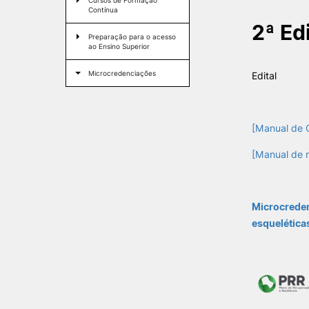
Cursos de Formação
Contínua
2ª Ed
Preparação para o acesso
ao Ensino Superior
Microcredenciações
Edital
[Manual de 
COOPERAÇÃO
[Manual de m
INTERNACIONAL
Erasmus+ Outgoing
Erasmus+ Incoming
Microcreden
Erasmus+ KA2 Projects
Formativ
esquelética
Estudante Internacional
Reconhecimento de Graus e
Diplomas Estrangeiros