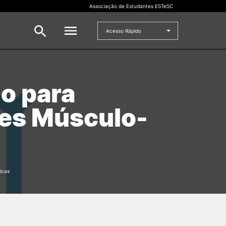
Associação de Estudantes ESTeSC
Acesso Rápido
CANDIDATO
io para
to
Mestrados
es Músculo-
Cursos de Formação Contínua
Concurso Especial Dupla
Certificação
Concurso Nacional de Acesso
Concursos Especiais para
Estudantes Internacionais
Preparação para o acesso ao
icas
Ensino Superior
Maiores de 23
Microcredenciações
rado
Mudança de Par
Instituição/Curso