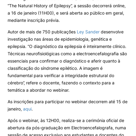
“The Natural History of Epilepsy”, a sessão decorrerá online,
a 16 de janeiro (11H00), e será aberta ao público em geral,
Sugestões, Elogios, Reclamações
Política de Privacidade e Cookies
mediante inscrição prévia.
©2026 Instituto Politécnico de Coimbra. Todos os direitos reservados.
Autor de mais de 750 publicações
Ley Sander
desenvolve
investigação nas áreas de epidemiologia, genética e
epilepsia. “O diagnóstico da epilepsia é inteiramente clínico.
Técnicas neurofisiológicas como a electroencefalografia são
essenciais para confirmar o diagnóstico e aferir quanto à
classificação do síndrome epilético. A imagem é
fundamental para verificar a integridade estrutural do
cérebro”, refere o docente, fazendo o contexto para a
temática a abordar no webinar.
As inscrições para participar no webinar decorrem até 15 de
janeiro,
aqui
.
Após o webinar, às 12H00, realiza-se a cerimónia oficial de
abertura da pós-graduação em Electroencefalografa, numa
sessão de acesso exclusivo aos estudantes e docentes do