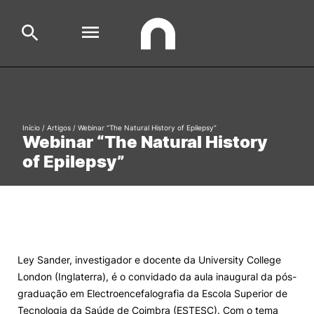
Escola
Search
Início
/
Artigos
/
Webinar “The Natural History of Epilepsy”
Webinar “The Natural History
Cursos
of Epilepsy”
Formative Offer
General
Aluno
Candidato
Search
Cooperação Internacional
Ley Sander, investigador e docente da University College
London (Inglaterra), é o convidado da aula inaugural da pós-
graduação em Electroencefalografia da Escola Superior de
Tecnologia da Saúde de Coimbra (ESTESC). Com o tema