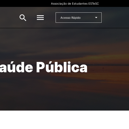
Associação de Estudantes ESTeSC
Acesso Rápido
CANDIDATO
to
Mestrados
aúde Pública
Cursos de Formação Contínua
Concurso Especial Dupla
Certificação
Concurso Nacional de Acesso
Concursos Especiais para
Estudantes Internacionais
Preparação para o acesso ao
Ensino Superior
Maiores de 23
Microcredenciações
rado
Mudança de Par
Instituição/Curso