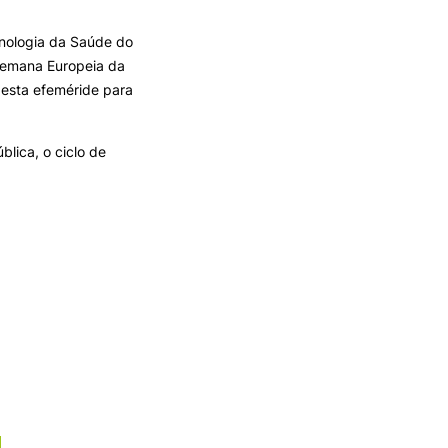
Reingresso
Pós-Graduações
cnologia da Saúde do
Titulares de Cursos Superiores
Semana Europeia da
Unidades Curriculares Isoladas
 desta efeméride para
Curso de Preparação para o
Exame de Biologia (M23)
lica, o ciclo de