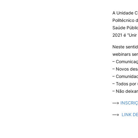
A Unidade C
Politécnico
Formativ
Saúde Públic
2021 é “Unir
Neste sentid
webinars se
– Comunicaç
COOPERAÇÃO
– Novos des
INTERNACIONAL
– Comunidad
– Todos por
Erasmus+ Outgoing
Erasmus+ Incoming
– Não deixar
Erasmus+ KA2 Projects
—»
INSCRI
Estudante Internacional
Reconhecimento de Graus e
—»
LINK D
Diplomas Estrangeiros