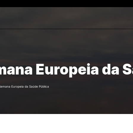
CURSOS
ALUNO
rch
Licenciaturas
Prémios e bolsas de Méri
ana Europeia da S
Mestrados
Calendário Letivo
ços
Microcredenciações
Exames e horários
Pós-Graduações
Creditação
Preparação para o acesso ao
Inscrições e Matrículas
Semana Europeia da Saúde Pública
Ensino Superior
Regulamentos
Suplemento ao Diploma
Tabela de Emolumentos
Provedor do Estudante
Provas Públicas de Mest