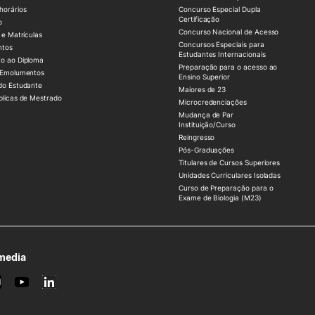
horários
Concurso Especial Dupla
Certificação
o
Concurso Nacional de Acesso
 e Matrículas
Concursos Especiais para
ntos
Estudantes Internacionais
o ao Diploma
Preparação para o acesso ao
 Emolumentos
Ensino Superior
do Estudante
Maiores de 23
blicas de Mestrado
Microcredenciações
Mudança de Par
Instituição/Curso
Reingresso
Pós-Graduações
Titulares de Cursos Superiores
Unidades Curriculares Isoladas
Curso de Preparação para o
Exame de Biologia (M23)
 media