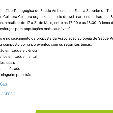
ientífico-Pedagógica de Saúde Ambiental da Escola Superior de Te
 de Coimbra Coimbra organiza um ciclo de webinars enquadrado na 
e Offer
General
a, a realizar de 17 a 21 de Maio, entre as 17:00 e as 18:00. O lema
 esforços para populações mais saudáveis”.
Search
o e no seguimento da proposta da Associação Europeia de Saúde Púb
rá composto por cinco eventos com os seguintes temas:
ão em saúde e ciência
afios em saúde mental
es locais
 uma só saúde
 ninguém para trás
ÇÕES
E ACESSO