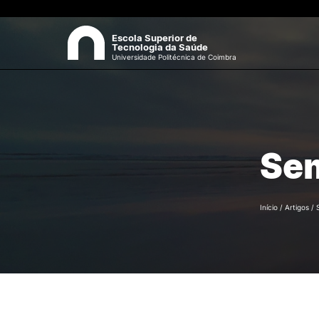
Escola Superior de
Tecnologia da Saúde
Universidade Politécnica de Coimbra
ESCOLA
Sea
Apresentação
Sem
Estrutura Orgânica
Gabinetes Técnicos e Servi
Investigação e Projetos
Início
/
Artigos
/
Eventos científicos
Regulamentos
Biblioteca
Processos Eleitorais
Recursos Humanos
Sugestões, Elogios,
Reclamações