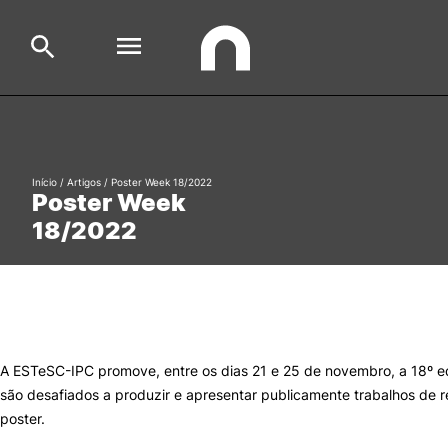
Escola
Search
Início
/
Artigos
/
Poster Week 18/2022
Poster Week
Cursos
18/2022
Formative Offer
Aluno
Candidato
Cooperação Internacional
A ESTeSC-IPC promove, entre os dias 21 e 25 de novembro, a 18º e
são desafiados a produzir e apresentar publicamente trabalhos de r
poster.