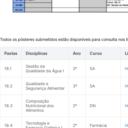
Todos os pósteres submetidos estão disponíveis para consulta nos l
Pastas
Disciplinas
Ano
Curso
L
Gestão da
18.1
2º
SA
h
Qualidade da Água I
Qualidade e
18.2
3º
SA
h
Segurança Alimentar
Composição
18.3
Nutricional dos
2º
DN
h
Alimentos
Tecnologia e
18.4
2º
Farmácia
h
Farmacia Galénica I