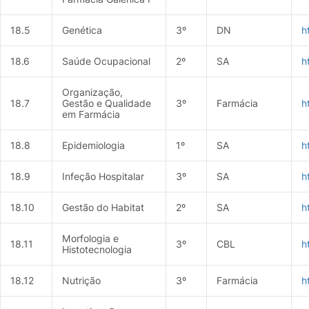
18.5
Genética
3º
DN
h
18.6
Saúde Ocupacional
2º
SA
h
Organização,
18.7
Gestão e Qualidade
3º
Farmácia
h
em Farmácia
18.8
Epidemiologia
1º
SA
h
18.9
Infeção Hospitalar
3º
SA
h
18.10
Gestão do Habitat
2º
SA
h
Morfologia e
18.11
3º
CBL
h
Histotecnologia
18.12
Nutrição
3º
Farmácia
h