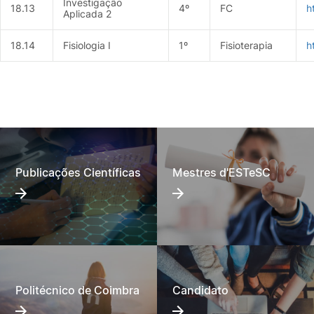
Investigação
18.13
4º
FC
h
Aplicada 2
18.14
Fisiologia I
1º
Fisioterapia
h
Publicações Científicas
Mestres d'ESTeSC
Politécnico de Coimbra
Candidato