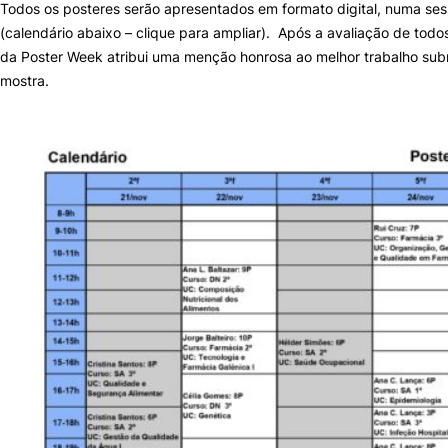
Todos os posteres serão apresentados em formato digital, numa ses
(calendário abaixo – clique para ampliar). Após a avaliação de todo
Sugestões, Elogios, Reclamações
Política de Privacidade e Cookies
da Poster Week atribui uma menção honrosa ao melhor trabalho subm
mostra.
©2026 Instituto Politécnico de Coimbra. Todos os direitos reservados.