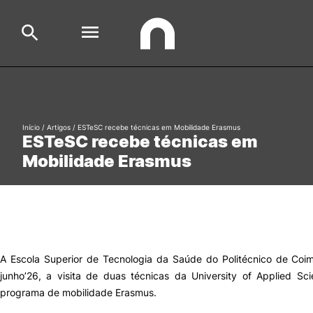
Escola
Search
Início
/
Artigos
/
ESTeSC recebe técnicas em Mobilidade Erasmus
ESTeSC recebe técnicas em
Cursos
Mobilidade Erasmus
Formative Offer
Aluno
Candidato
Cooperação Internacional
A Escola Superior de Tecnologia da Saúde do Politécnico de Coi
junho’26, a visita de duas técnicas da University of Applied Sc
programa de mobilidade Erasmus.