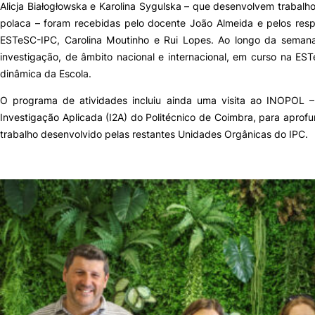
Alicja Białogłowska e Karolina Sygulska – que desenvolvem trabalh
polaca – foram recebidas pelo docente João Almeida e pelos resp
Sugestões, Elogios, Reclamações
Política de Privacidade e Cookies
ESTeSC-IPC, Carolina Moutinho e Rui Lopes. Ao longo da semana
investigação, de âmbito nacional e internacional, em curso na E
©2026 Instituto Politécnico de Coimbra. Todos os direitos reservados.
dinâmica da Escola.
O programa de atividades incluiu ainda uma visita ao INOPOL 
Investigação Aplicada (I2A) do Politécnico de Coimbra, para aprof
trabalho desenvolvido pelas restantes Unidades Orgânicas do IPC.