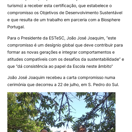
turismo) a receber esta certificação, que estabelece o
compromisso os Objetivos de Desenvolvimento Sustentável
Sugestões, Elogios, Reclamações
Política de Privacidade e Cookies
e que resulta de um trabalho em parceria com a Biosphere
©2026 Instituto Politécnico de Coimbra. Todos os direitos reservados.
Portugal.
Para o Presidente da ESTeSC, João José Joaquim, “este
compromisso é um desígnio global que deve contribuir para
formar as novas gerações e integrar comportamentos e
atitudes compatíveis com os desafios da sustentabilidade” e
que “dá consistência ao papel da Escola neste âmbito”
João José Joaquim recebeu a carta compromisso numa
cerimónia que decorreu a 22 de julho, em S. Pedro do Sul.