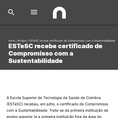
Escola
Início
/
Artigos
/
ESTeSC recebe certificado de Compromisso com a Sustentabilidade
Search
ESTeSC recebe certificado de
Compromisso com a
Cursos
Sustentabilidade
Formative Offer
General
Aluno
Candidato
Search
Cooperação Internacional
A Escola Superior de Tecnologia da Saúde de Coimbra
(ESTeSC) recebeu, em julho, o certificado de Compromisso
com a Sustentabilidade. Trata-se da primeira instituição de
ensino superior (e a primeira instituição fora da área do