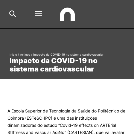
Escola
Search
Início
/
Artigos
/
Impacto da COVID-19 no sistema cardiovascular
Impacto da COVID-19 no
Cursos
sistema cardiovascular
Formative Offer
General
Aluno
Candidato
Search
Cooperação Internacional
A Escola Superior de Tecnologia da Saúde do Politécnico de
Coimbra (ESTeSC-IPC) é uma das instituições
dinamizadoras do estudo “Covid-19 effects on ARTErial
StIffness and vascular AgiNg” (CARTESIAN), que vai avaliar