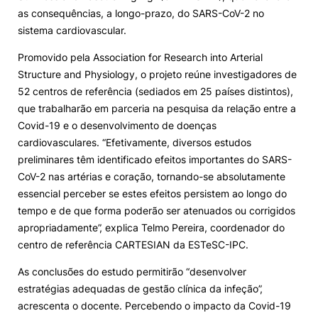
as consequências, a longo-prazo, do SARS-CoV-2 no
sistema cardiovascular.
Sugestões, Elogios, Reclamações
Política de Privacidade e Cookies
Promovido pela Association for Research into Arterial
©2026 Instituto Politécnico de Coimbra. Todos os direitos reservados.
Structure and Physiology, o projeto reúne investigadores de
52 centros de referência (sediados em 25 países distintos),
que trabalharão em parceria na pesquisa da relação entre a
Covid-19 e o desenvolvimento de doenças
cardiovasculares. “Efetivamente, diversos estudos
preliminares têm identificado efeitos importantes do SARS-
CoV-2 nas artérias e coração, tornando-se absolutamente
essencial perceber se estes efeitos persistem ao longo do
tempo e de que forma poderão ser atenuados ou corrigidos
apropriadamente”, explica Telmo Pereira, coordenador do
centro de referência CARTESIAN da ESTeSC-IPC.
As conclusões do estudo permitirão “desenvolver
estratégias adequadas de gestão clínica da infeção”,
acrescenta o docente. Percebendo o impacto da Covid-19