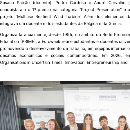
Susana Paixão (docente), Pedro Cardoso e André Carvalho (a
conquistaram o 1º prémio na categoria “Project Presentation” e 
Sugestões, Elogios, Reclamações
Política de Privacidade e Cookies
projeto “Multiuse Resilient Wind Turbine”. Além dos elementos
integrava um docente e dois estudantes da Bélgica e da Grécia.
©2026 Instituto Politécnico de Coimbra. Todos os direitos reservados.
Organizada anualmente, desde 1995, no âmbito da Rede Professio
Education (PRIME), a Euroweek reúne estudantes e docentes univers
promovendo o desenvolvimento de trabalho, em equipas internacion
desafios económicos e sociais contemporâneo. Em 2026, en
Organisations in Uncertain Times: Innovation, Entrepreneurship and 