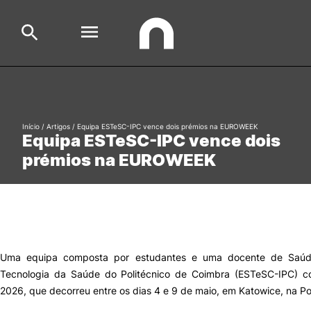
Escola
Search
Início
/
Artigos
/
Equipa ESTeSC-IPC vence dois prémios na EUROWEEK
Equipa ESTeSC-IPC vence dois
Cursos
prémios na EUROWEEK
Formative Offer
Aluno
Candidato
Cooperação Internacional
Uma equipa composta por estudantes e uma docente de Saúde
Tecnologia da Saúde do Politécnico de Coimbra (ESTeSC-IPC) c
2026, que decorreu entre os dias 4 e 9 de maio, em Katowice, na Po