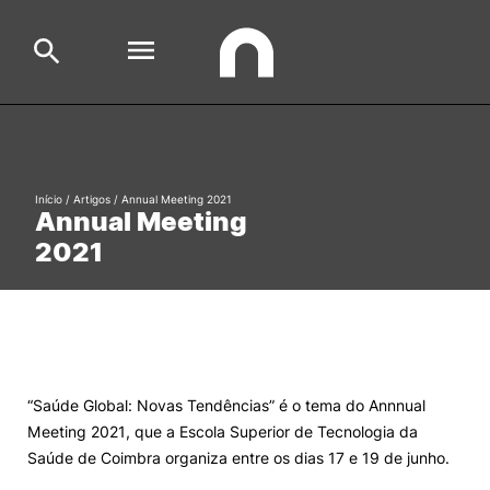
Escola
Search
Início
/
Artigos
/
Annual Meeting 2021
Annual Meeting
Cursos
2021
Formative Offer
General
Aluno
Candidato
Search
Cooperação Internacional
“Saúde Global: Novas Tendências” é o tema do Annnual
Meeting 2021, que a Escola Superior de Tecnologia da
Saúde de Coimbra organiza entre os dias 17 e 19 de junho.