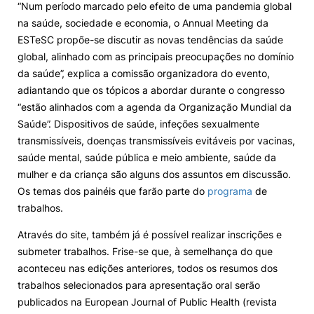
“Num período marcado pelo efeito de uma pandemia global
na saúde, sociedade e economia, o Annual Meeting da
Sugestões, Elogios, Reclamações
Política de Privacidade e Cookies
ESTeSC propõe-se discutir as novas tendências da saúde
global, alinhado com as principais preocupações no domínio
©2026 Instituto Politécnico de Coimbra. Todos os direitos reservados.
da saúde”, explica a comissão organizadora do evento,
adiantando que os tópicos a abordar durante o congresso
“estão alinhados com a agenda da Organização Mundial da
Saúde”. Dispositivos de saúde, infeções sexualmente
transmissíveis, doenças transmissíveis evitáveis ​​por vacinas,
saúde mental, saúde pública e meio ambiente, saúde da
mulher e da criança são alguns dos assuntos em discussão.
Os temas dos painéis que farão parte do
programa
de
trabalhos.
Através do site, também já é possível realizar inscrições e
submeter trabalhos. Frise-se que, à semelhança do que
aconteceu nas edições anteriores, todos os resumos dos
trabalhos selecionados para apresentação oral serão
publicados na European Journal of Public Health (revista