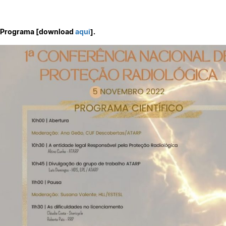
Programa [download
aqui
].