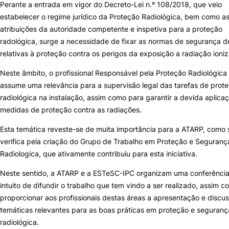
Perante a entrada em vigor do Decreto-Lei n.º 108/2018, que veio
estabelecer o regime jurídico da Proteção Radiológica, bem como a
Sugestões, Elogios, Reclamações
Política de Privacidade e Cookies
atribuições da autoridade competente e inspetiva para a proteção
radológica, surge a necessidade de fixar as normas de segurança d
©2026 Instituto Politécnico de Coimbra. Todos os direitos reservados.
relativas à proteção contra os perigos da exposição a radiação ioniz
Neste âmbito, o profissional Responsável pela Proteção Radiológica
assume uma relevância para a supervisão legal das tarefas de prot
radiológica na instalação, assim como para garantir a devida aplica
medidas de proteção contra as radiações.
Esta temática reveste-se de muita importância para a ATARP, como 
verifica pela criação do Grupo de Trabalho em Proteção e Seguranç
Radiologica, que ativamente contribuiu para esta iniciativa.
Neste sentido, a ATARP e a ESTeSC-IPC organizam uma conferênci
intuito de difundir o trabalho que tem vindo a ser realizado, assim 
proporcionar aos profissionais destas áreas a apresentação e discu
temáticas relevantes para as boas práticas em proteção e seguranç
radiológica.