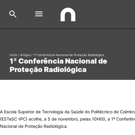
Escola
Search
Início
/
Artigos
/
1ª Conferência Nacional de Proteção Radiológica
1ª Conferência Nacional de
Cursos
Proteção Radiológica
Formative Offer
General
Aluno
Candidato
Search
Cooperação Internacional
A Escola Superior de Tecnologia da Saúde do Politécnico de Coimbr
(ESTeSC-IPC) acolhe, a 5 de novembro, pelas 10H00, a 1ª Conferên
Nacional de Proteção Radiológica.