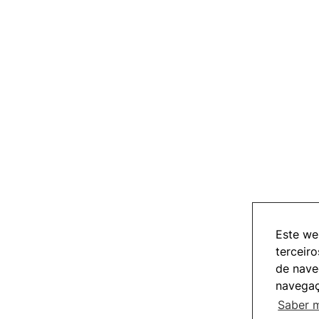
Este web
terceir
de nave
navegaç
Saber 