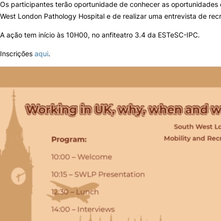
Os participantes terão oportunidade de conhecer as oportunidades 
West London Pathology Hospital e de realizar uma entrevista de rec
Sugestões, Elogios, Reclamações
Política de Privacidade e Cookies
A ação tem início às 10H00, no anfiteatro 3.4 da ESTeSC-IPC.
©2026 Instituto Politécnico de Coimbra. Todos os direitos reservados.
Inscrições
aqui
.