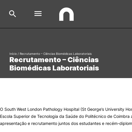
Escola
Search
Início
/
Recrutamento – Ciências Biomédicas Laboratoriais
Recrutamento – Ciências
Cursos
Biomédicas Laboratoriais
Formative Offer
Aluno
Candidato
Cooperação Internacional
O South West London Pathology Hospital (St George’s University Hos
Escola Superior de Tecnologia da Saúde do Politécnico de Coimbra a
apresentação e recrutamento juntos dos estudantes e recém-diplom