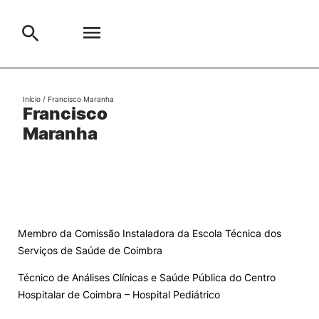
Escola
Início
/
Francisco Maranha
Francisco
Search
Maranha
Cursos
Formative Offer
General
Aluno
Candidato
Search
Membro da Comissão Instaladora da Escola Técnica dos
Serviços de Saúde de Coimbra
Cooperação Internacional
Técnico de Análises Clínicas e Saúde Pública do Centro
Hospitalar de Coimbra – Hospital Pediátrico