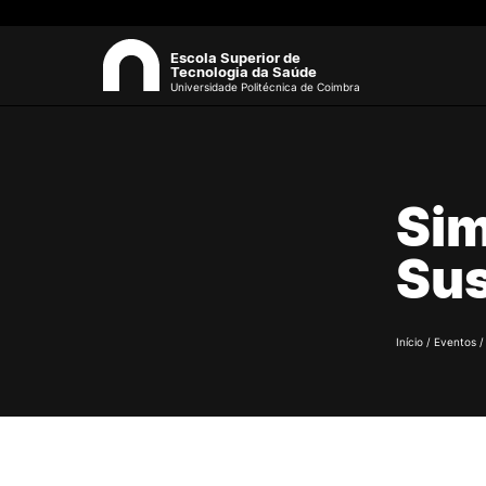
Escola Superior de
Tecnologia da Saúde
Universidade Politécnica de Coimbra
ESCOLA
Sea
Sim
Apresentação
Estrutura Orgânica
Sus
Gabinetes Técnicos e Servi
Investigação e Projetos
Eventos científicos
Início
/
Eventos
Regulamentos
Biblioteca
Processos Eleitorais
Recursos Humanos
Sugestões, Elogios,
Reclamações