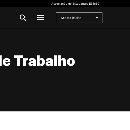
Associação de Estudantes ESTeSC
Acesso Rápido
CANDIDATO
e Trabalho
to
Mestrados
Cursos de Formação Contínua
Concurso Especial Dupla
Certificação
Concurso Nacional de Acesso
Concursos Especiais para
Estudantes Internacionais
Preparação para o acesso ao
Ensino Superior
Maiores de 23
Microcredenciações
rado
Mudança de Par
Instituição/Curso