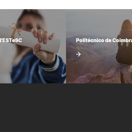
d'ESTeSC
Politécnico de Coimbr