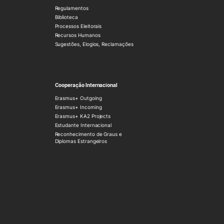
Regulamentos
Biblioteca
Processos Eleitorais
Recursos Humanos
Sugestões, Elogios, Reclamações
Cooperação Internacional
Erasmus+ Outgoing
Erasmus+ Incoming
Erasmus+ KA2 Projects
Estudante Internacional
Reconhecimento de Graus e
Diplomas Estrangeiros