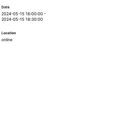
Reingresso
Date
Pós-Graduações
2024-05-15 16:00:00 -
Titulares de Cursos Superiores
2024-05-15 18:30:00
Unidades Curriculares Isoladas
Curso de Preparação para o
Location
Exame de Biologia (M23)
online