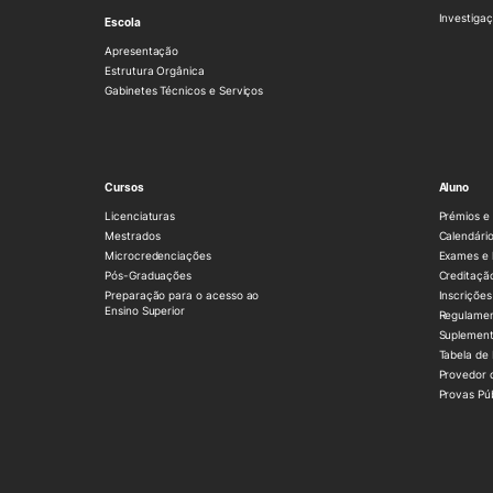
Investigaç
Escola
Apresentação
Estrutura Orgânica
Gabinetes Técnicos e Serviços
Cursos
Aluno
Licenciaturas
Prémios e 
Mestrados
Calendário
Microcredenciações
Exames e 
Pós-Graduações
Creditaçã
Preparação para o acesso ao
Inscrições
Ensino Superior
Regulame
Suplement
Tabela de
Provedor 
Provas Pú