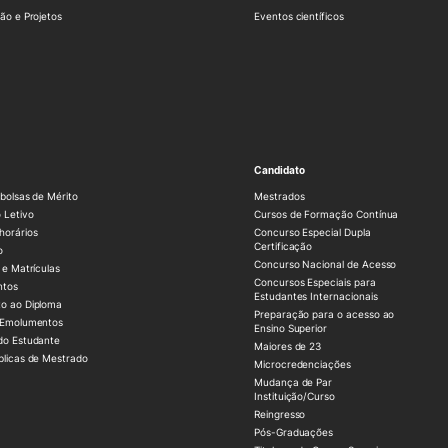
ão e Projetos
Eventos científicos
Candidato
bolsas de Mérito
Mestrados
 Letivo
Cursos de Formação Contínua
horários
Concurso Especial Dupla
Certificação
o
Concurso Nacional de Acesso
 e Matrículas
Concursos Especiais para
ntos
Estudantes Internacionais
o ao Diploma
Preparação para o acesso ao
 Emolumentos
Ensino Superior
do Estudante
Maiores de 23
blicas de Mestrado
Microcredenciações
Mudança de Par
Instituição/Curso
Reingresso
Pós-Graduações