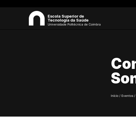
Escola Superior de
Tecnologia da Saúde
Universidade Politécnica de Coimbra
ESCOLA
Sea
Com
Apresentação
Estrutura Orgânica
Son
Gabinetes Técnicos e Servi
Investigação e Projetos
Eventos científicos
Início
/
Eventos
Regulamentos
Biblioteca
Processos Eleitorais
Recursos Humanos
Sugestões, Elogios,
Reclamações