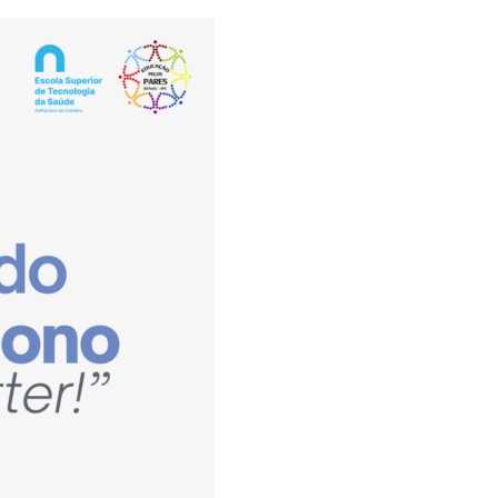
Reingresso
Pós-Graduações
Titulares de Cursos Superiores
Unidades Curriculares Isoladas
Curso de Preparação para o
Exame de Biologia (M23)