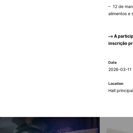
– 12 de març
alimentos e 
–» A partici
inscrição p
Date
2026-03-11 
Location
Hall princip