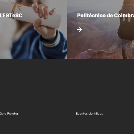
d'ESTeSC
Politécnico de Coimbr
ão e Projetos
Eventos científicos