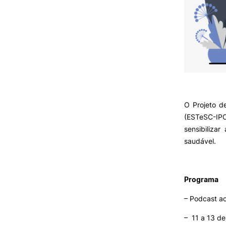
O Projeto d
(ESTeSC-IPC
sensibiliz
saudável.
Programa
– Podcast ao
– 11 a 13 de