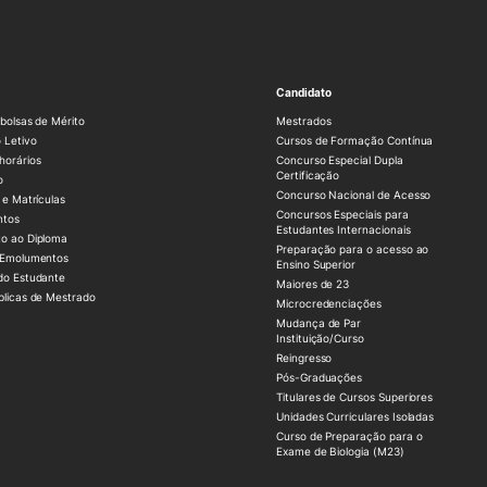
Candidato
bolsas de Mérito
Mestrados
 Letivo
Cursos de Formação Contínua
horários
Concurso Especial Dupla
Certificação
o
Concurso Nacional de Acesso
 e Matrículas
Concursos Especiais para
ntos
Estudantes Internacionais
o ao Diploma
Preparação para o acesso ao
 Emolumentos
Ensino Superior
do Estudante
Maiores de 23
blicas de Mestrado
Microcredenciações
Mudança de Par
Instituição/Curso
Reingresso
Pós-Graduações
Titulares de Cursos Superiores
Unidades Curriculares Isoladas
Curso de Preparação para o
Exame de Biologia (M23)