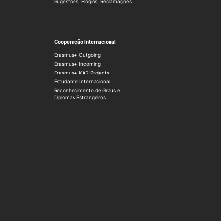
Sugestões, Elogios, Reclamações
Cooperação Internacional
Erasmus+ Outgoing
Erasmus+ Incoming
Erasmus+ KA2 Projects
Estudante Internacional
Reconhecimento de Graus e
Diplomas Estrangeiros