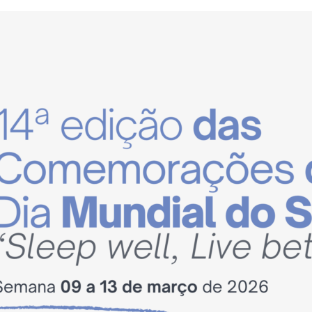
e Offer
General
Search