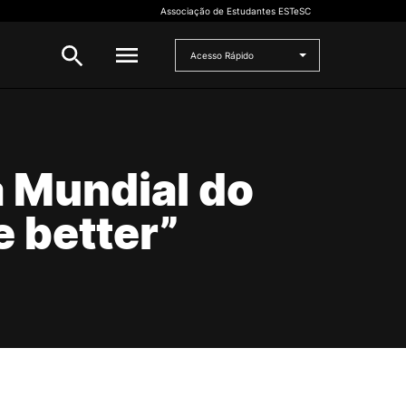
Associação de Estudantes ESTeSC
Acesso Rápido
CANDIDATO
 Mundial do
to
Mestrados
Cursos de Formação Contínua
e better”
Concurso Especial Dupla
Certificação
Concurso Nacional de Acesso
Concursos Especiais para
Estudantes Internacionais
Preparação para o acesso ao
Ensino Superior
Maiores de 23
Microcredenciações
rado
Mudança de Par
Instituição/Curso