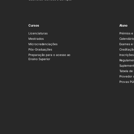
Cursos
Aluno
Licenciaturas
Prémios e 
Mestrados
Calendário
Microcredenciações
Exames e 
Pós-Graduações
Creditaçã
Preparação para o acesso ao
Inscrições
Ensino Superior
Regulame
Suplement
Tabela de
Provedor 
Provas Pú