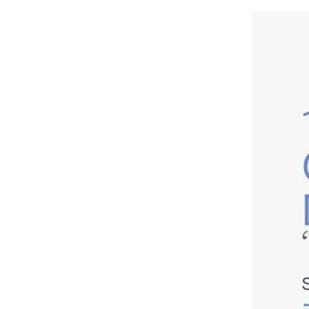
Formativ
COOPERAÇÃO
INTERNACIONAL
Erasmus+ Outgoing
Erasmus+ Incoming
Erasmus+ KA2 Projects
Estudante Internacional
Reconhecimento de Graus e
Diplomas Estrangeiros