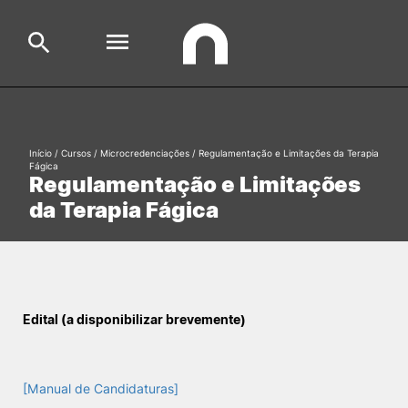
Escola
Search
Início
/
Cursos
/
Microcredenciações
/
Regulamentação e Limitações da Terapia
Fágica
Regulamentação e Limitações
Cursos
da Terapia Fágica
Formative Offer
General
Aluno
Candidato
Search
Edital (a disponibilizar brevemente)
Cooperação Internacional
[Manual de Candidaturas]