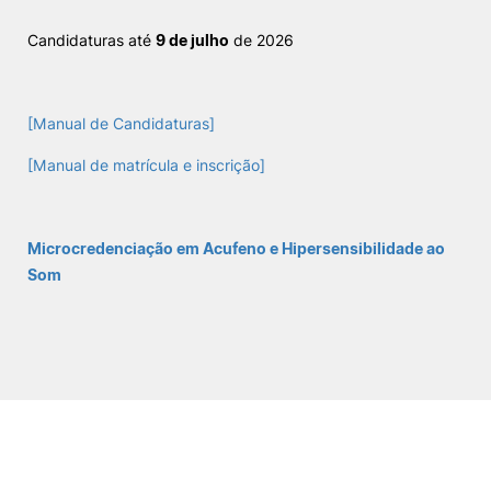
Candidaturas até
9 de julho
de 2026
Sugestões, Elogios, Reclamações
Política de Privacidade e Cookies
©2026 Instituto Politécnico de Coimbra. Todos os direitos reservados.
[Manual de Candidaturas]
[Manual de matrícula e inscrição]
Microcredenciação em Acufeno e Hipersensibilidade ao
Som