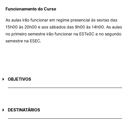
Funcionamento do Curso
As aulas irão funcionar em regime presencial às sextas das
15h00 às 20h00 e aos sábados das 9h00 às 14h00. As aulas
no primeiro semestre irão funcionar na ESTeSC e no segundo
semestre na ESEC.
OBJETIVOS
O mestrado tem como objetivo geral promover a construção e o
desenvolvimento de saberes, práticas e atitudes no domínio da
Educação para a Saúde, com vista à formação de profissionais
habilitados para uma intervenção qualificada e informada nos diversos
DESTINATÁRIOS
contextos onde exercem/ possam vir a exercer a sua ação(empresas,
escolas, creches, jardins de infância, lares de terceira idade, centros
de dia, instituições de apoio social a populações vulneráveis, centros
1- Podem candidatar-se ao acesso ao ciclo de estudos conducente ao
educativos, estabelecimentos prisionais, centros de saúde, centros de
grau de mestre: