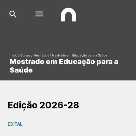
Escola
Search
Início
/
Cursos
/
Mestrados
/
Mestrado em Educação para a Saúde
Mestrado em Educação para a
Cursos
Saúde
Formative Offer
General
Aluno
Candidato
Search
Edição 2026-28
Cooperação Internacional
EDITAL