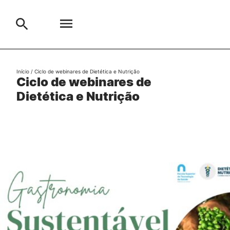
Escola
Início
/
Ciclo de webinares de Dietética e Nutrição
Ciclo de webinares de
Search
Dietética e Nutrição
Cursos
Formative Offer
Aluno
Candidato
Cooperação Internacional